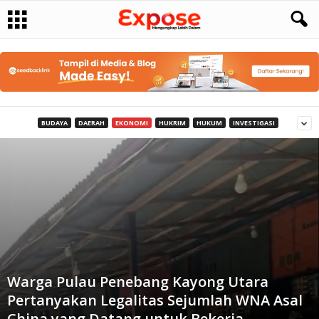
BUDAYA
DAERAH
EKONOMI
HUKRIM
HUKUM
INVESTIGASI
Warga Pulau Penebang Kayong Utara
Pertanyakan Legalitas Sejumlah WNA Asal
China yang Datang untuk Bekerja