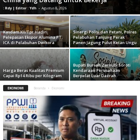
: Rdy | Editor : Ydh
-
Agustus 8, 2026
Kasdam XII/Tpr Hadiri
Sinergi Polisi dan Petani, Polres
Pelepasan Ekspor Alumina PT.
Pelabuhan Tanjung Perak
ICA di Pelabuhan Dwikora
Panen Jagung Pulut Ketan Ungu
Bupati Bursah Zarnubi Soroti
Harga Beras Kualitas Premium
Kendaraan Perusahaan
Capai Rp14 Ribu per Kilogram
Berpelat Luar Daerah
EKONOMI
Beranda
Ekonomi