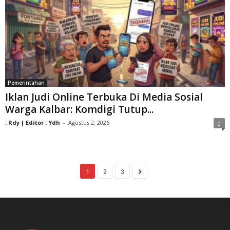
Pemerintahan
Iklan Judi Online Terbuka Di Media Sosial
Warga Kalbar: Komdigi Tutup...
: Rdy | Editor : Ydh
-
Agustus 2, 2026
0
1
2
3