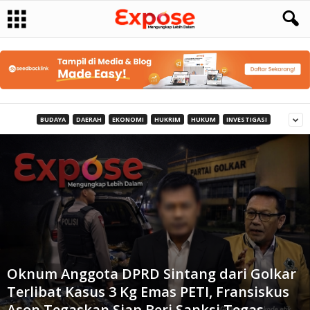
BUDAYA
DAERAH
EKONOMI
HUKRIM
HUKUM
INVESTIGASI
Oknum Anggota DPRD Sintang dari Golkar
Terlibat Kasus 3 Kg Emas PETI, Fransiskus
Ason Tegaskan Siap Beri Sanksi Tegas...