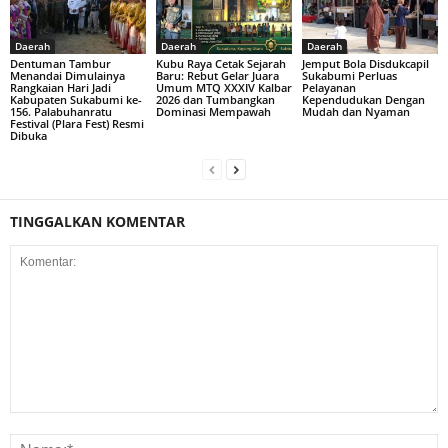
Daerah
Daerah
Daerah
Dentuman Tambur
Kubu Raya Cetak Sejarah
Jemput Bola Disdukcapil
Menandai Dimulainya
Baru: Rebut Gelar Juara
Sukabumi Perluas
Rangkaian Hari Jadi
Umum MTQ XXXIV Kalbar
Pelayanan
Kabupaten Sukabumi ke-
2026 dan Tumbangkan
Kependudukan Dengan
156. Palabuhanratu
Dominasi Mempawah
Mudah dan Nyaman
Festival (Plara Fest) Resmi
Dibuka
TINGGALKAN KOMENTAR