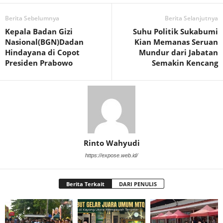
Berita Sebelumnya
Berita Selanjutnya
Kepala Badan Gizi
Suhu Politik Sukabumi
Nasional(BGN)Dadan
Kian Memanas Seruan
Hindayana di Copot
Mundur dari Jabatan
Presiden Prabowo
Semakin Kencang
Rinto Wahyudi
https://expose.web.id/
Berita Terkait
DARI PENULIS