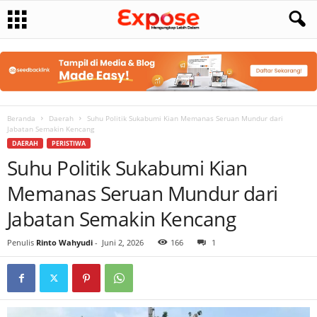
Beranda
Daerah
Suhu Politik Sukabumi Kian Memanas Seruan Mundur dari
Jabatan Semakin Kencang
DAERAH
PERISTIWA
Suhu Politik Sukabumi Kian
Memanas Seruan Mundur dari
Jabatan Semakin Kencang
Penulis
Rinto Wahyudi
-
Juni 2, 2026
166
1