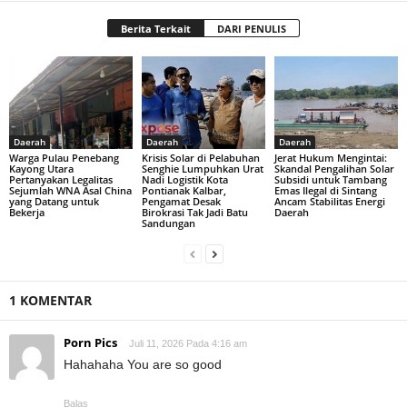
Berita Terkait
DARI PENULIS
Daerah
Daerah
Daerah
Warga Pulau Penebang
Krisis Solar di Pelabuhan
Jerat Hukum Mengintai:
Kayong Utara
Senghie Lumpuhkan Urat
Skandal Pengalihan Solar
Pertanyakan Legalitas
Nadi Logistik Kota
Subsidi untuk Tambang
Sejumlah WNA Asal China
Pontianak Kalbar,
Emas Ilegal di Sintang
yang Datang untuk
Pengamat Desak
Ancam Stabilitas Energi
Bekerja
Birokrasi Tak Jadi Batu
Daerah
Sandungan
1 KOMENTAR
Porn Pics
Juli 11, 2026 Pada 4:16 am
Hahahaha You are so good
Balas