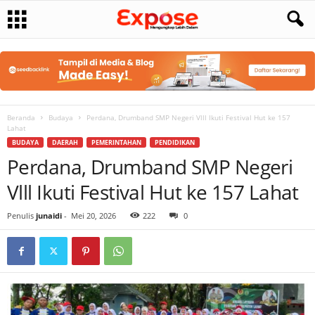
Beranda
Budaya
Perdana, Drumband SMP Negeri Vlll Ikuti Festival Hut ke 157
Lahat
BUDAYA
DAERAH
PEMERINTAHAN
PENDIDIKAN
Perdana, Drumband SMP Negeri
Vlll Ikuti Festival Hut ke 157 Lahat
Penulis
junaidi
-
Mei 20, 2026
222
0