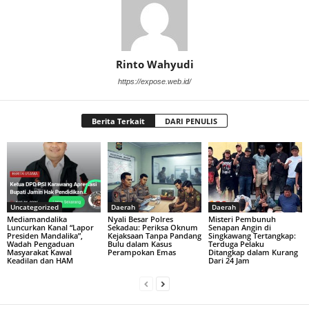
Rinto Wahyudi
https://expose.web.id/
Berita Terkait
DARI PENULIS
Uncategorized
Daerah
Daerah
Mediamandalika
Nyali Besar Polres
Misteri Pembunuh
Luncurkan Kanal “Lapor
Sekadau: Periksa Oknum
Senapan Angin di
Presiden Mandalika”,
Kejaksaan Tanpa Pandang
Singkawang Tertangkap:
Wadah Pengaduan
Bulu dalam Kasus
Terduga Pelaku
Masyarakat Kawal
Perampokan Emas
Ditangkap dalam Kurang
Keadilan dan HAM
Dari 24 Jam