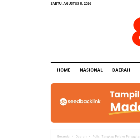
SABTU, AGUSTUS 8, 2026
E
HOME
NASIONAL
DAERAH
x
p
o
s
e
Beranda
Daerah
Polisi Tangkap Pelaku Penggel