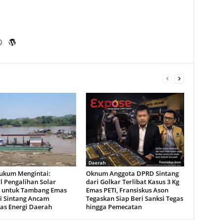
Daerah
Hukum Mengintai:
Oknum Anggota DPRD Sintang
l Pengalihan Solar
dari Golkar Terlibat Kasus 3 Kg
i untuk Tambang Emas
Emas PETI, Fransiskus Ason
di Sintang Ancam
Tegaskan Siap Beri Sanksi Tegas
tas Energi Daerah
hingga Pemecatan