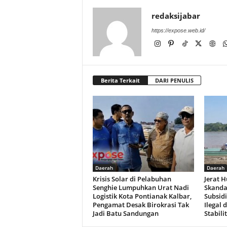
redaksijabar
https://expose.web.id/
Berita Terkait
DARI PENULIS
Daerah
Daerah
Krisis Solar di Pelabuhan
Jerat 
Senghie Lumpuhkan Urat Nadi
Skanda
Logistik Kota Pontianak Kalbar,
Subsid
Pengamat Desak Birokrasi Tak
Ilegal 
Jadi Batu Sandungan
Stabili