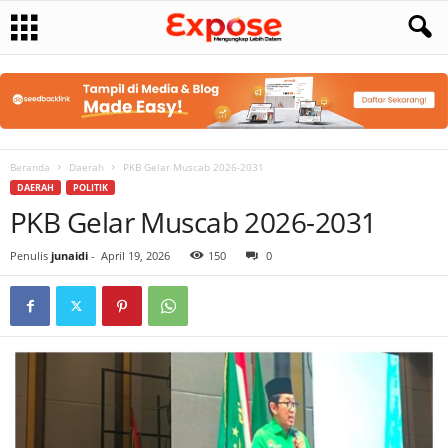
Beranda
Daerah
PKB Gelar Muscab 2026-2031
DAERAH
POLITIK
PKB Gelar Muscab 2026-2031
Penulis
junaidi
-
April 19, 2026
150
0