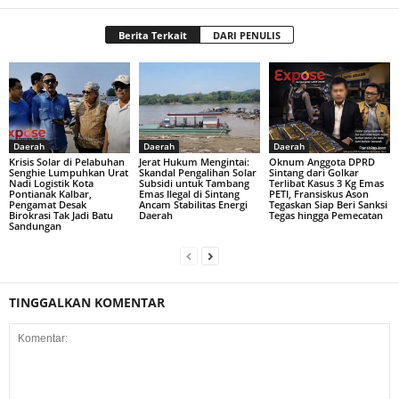
Berita Terkait
DARI PENULIS
Daerah
Daerah
Daerah
Krisis Solar di Pelabuhan
Jerat Hukum Mengintai:
Oknum Anggota DPRD
Senghie Lumpuhkan Urat
Skandal Pengalihan Solar
Sintang dari Golkar
Nadi Logistik Kota
Subsidi untuk Tambang
Terlibat Kasus 3 Kg Emas
Pontianak Kalbar,
Emas Ilegal di Sintang
PETI, Fransiskus Ason
Pengamat Desak
Ancam Stabilitas Energi
Tegaskan Siap Beri Sanksi
Birokrasi Tak Jadi Batu
Daerah
Tegas hingga Pemecatan
Sandungan
TINGGALKAN KOMENTAR