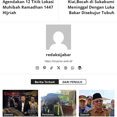
Agendakan 12 Titik Lokasi
Kiai,Bocah di Sukabumi
Muhibah Ramadhan 1447
Meninggal Dengan Luka
Hijriah
Bakar Disekujur Tubuh
redaksijabar
https://expose.web.id/
Berita Terkait
DARI PENULIS
Daerah
Peristiwa
Daerah