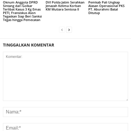
Oknum Anggota DPRD
DVI Polda Jatim Serahkan
Pemkab Pali Ungkap
Sintang dari Golkar
Jenazah Kelima Korban
Alasan Operasional PKS
Terlibat Kasus 3 Kg Emas
KM Mutiara Sentosa II
PT. Aburahmi Batal
PETI, Fransiskus Ason
Ditutup
Tegaskan Siap Beri Sanksi
Tegas hingga Pemecatan
TINGGALKAN KOMENTAR