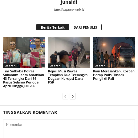
junaidi
http://expose.web.id
Berita Terkait
DARI PENULIS
Daerah
Daerah
Daerah
Tim Satkoba Polres
Kejari Musi Rawas
Kian Meresahkan, Korban
Sukabumi Kota Amankan
Tetapkan Dua Tersangka
Harap Polisi Tindak
43 Tersangka Dari 36
Dugaan Korupsi Dana
Pungli di Pali
Kasus Selama Periode
PSR
April Hingga Juli 206
TINGGALKAN KOMENTAR