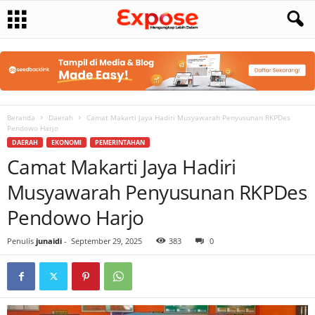
Beranda
Daerah
Camat Makarti Jaya Hadiri Musyawarah Penyusunan RKPDes
Pendowo Harjo
DAERAH
EKONOMI
PEMERINTAHAN
Camat Makarti Jaya Hadiri
Musyawarah Penyusunan RKPDes
Pendowo Harjo
Penulis
junaidi
-
September 29, 2025
383
0