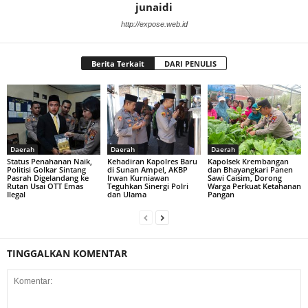
junaidi
http://expose.web.id
Berita Terkait
DARI PENULIS
Daerah
Daerah
Daerah
Status Penahanan Naik,
Kehadiran Kapolres Baru
Kapolsek Krembangan
Politisi Golkar Sintang
di Sunan Ampel, AKBP
dan Bhayangkari Panen
Pasrah Digelandang ke
Irwan Kurniawan
Sawi Caisim, Dorong
Rutan Usai OTT Emas
Teguhkan Sinergi Polri
Warga Perkuat Ketahanan
Ilegal
dan Ulama
Pangan
TINGGALKAN KOMENTAR