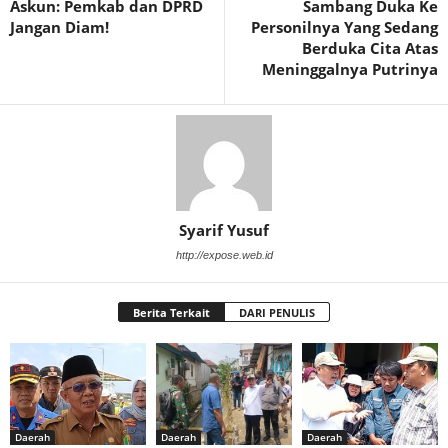
Askun: Pemkab dan DPRD
Sambang Duka Ke
Jangan Diam!
Personilnya Yang Sedang
Berduka Cita Atas
Meninggalnya Putrinya
Syarif Yusuf
http://expose.web.id
Berita Terkait
DARI PENULIS
Daerah
Daerah
Daerah