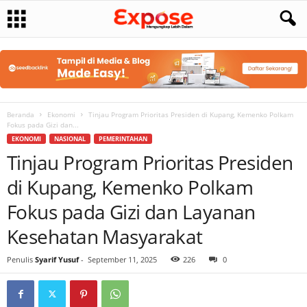
Beranda
Ekonomi
Tinjau Program Prioritas Presiden di Kupang, Kemenko Polkam
Fokus pada Gizi dan...
EKONOMI
NASIONAL
PEMERINTAHAN
Tinjau Program Prioritas Presiden
di Kupang, Kemenko Polkam
Fokus pada Gizi dan Layanan
Kesehatan Masyarakat
Penulis
Syarif Yusuf
-
September 11, 2025
226
0