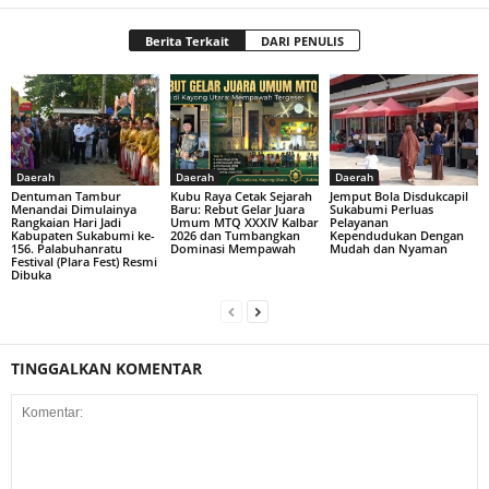
Berita Terkait
DARI PENULIS
Daerah
Daerah
Daerah
Dentuman Tambur
Kubu Raya Cetak Sejarah
Jemput Bola Disdukcapil
Menandai Dimulainya
Baru: Rebut Gelar Juara
Sukabumi Perluas
Rangkaian Hari Jadi
Umum MTQ XXXIV Kalbar
Pelayanan
Kabupaten Sukabumi ke-
2026 dan Tumbangkan
Kependudukan Dengan
156. Palabuhanratu
Dominasi Mempawah
Mudah dan Nyaman
Festival (Plara Fest) Resmi
Dibuka
TINGGALKAN KOMENTAR