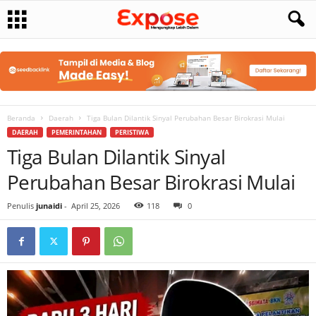
Beranda
Daerah
Tiga Bulan Dilantik Sinyal Perubahan Besar Birokrasi Mulai
DAERAH
PEMERINTAHAN
PERISTIWA
Tiga Bulan Dilantik Sinyal
Perubahan Besar Birokrasi Mulai
Penulis
junaidi
-
April 25, 2026
118
0