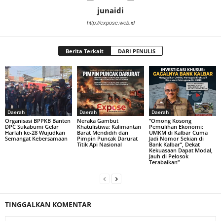
junaidi
http://expose.web.id
Berita Terkait
DARI PENULIS
Daerah
Daerah
Daerah
Organisasi BPPKB Banten
Neraka Gambut
“Omong Kosong
DPC Sukabumi Gelar
Khatulistiwa: Kalimantan
Pemulihan Ekonomi:
Harlah ke-28 Wujudkan
Barat Mendidih dan
UMKM di Kalbar Cuma
Semangat Kebersamaan
Pimpin Puncak Darurat
Jadi Nomor Sekian di
Titik Api Nasional
Bank Kalbar”, Dekat
Kekuasaan Dapat Modal,
Jauh di Pelosok
Terabaikan”
TINGGALKAN KOMENTAR