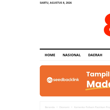
SABTU, AGUSTUS 8, 2026
E
HOME
NASIONAL
DAERAH
x
p
o
s
e
Beranda
Ekonomi
Kemenko Polkam Pastikan Progr