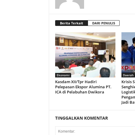
Berita Terkait
DARI PENULIS
Ekonomi
Daerah
Kasdam XII/Tpr Hadiri
Krisis 
Pelepasan Ekspor Alumina PT.
Senghi
ICA di Pelabuhan Dwikora
Logisti
Pengam
Jadi B
TINGGALKAN KOMENTAR