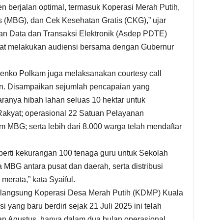
n berjalan optimal, termasuk Koperasi Merah Putih,
s (MBG), dan Cek Kesehatan Gratis (CKG),” ujar
an Data dan Transaksi Elektronik (Asdep PDTE)
aat melakukan audiensi bersama dengan Gubernur
enko Polkam juga melaksanakan courtesy call
n. Disampaikan sejumlah pencapaian yang
aranya hibah lahan seluas 10 hektar untuk
kyat; operasional 22 Satuan Pelayanan
MBG; serta lebih dari 8.000 warga telah mendaftar
perti kekurangan 100 tenaga guru untuk Sekolah
 MBG antara pusat dan daerah, serta distribusi
erata,” kata Syaiful.
langsung Koperasi Desa Merah Putih (KDMP) Kuala
yang baru berdiri sejak 21 Juli 2025 ini telah
n Agustus, hanya dalam dua bulan operasional.