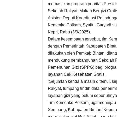
memastikan program prioritas Preside
Sekolah Rakyat, Makan Bergizi Grati
Asisten Deputi Koordinasi Pelindung
Kemenko Polkam, Syaiful Garyadi s
Kepri, Rabu (3/9/2025).
Dalam kesempatan tersebut, tim Kem
dengan Pemerintah Kabupaten Binta
dilakukan oleh Pemkab Bintan, diant
mendukung pembangunan Sekolah Ra
Pemenuhan Gizi (SPPG) bagi program 
layanan Cek Kesehatan Gratis.
“Sejumlah kendala masih ditemui, se
Rakyat, tumpang tindih data penerima
layanan gizi yang belum sepenuhnya m
Tim Kemenko Polkam juga meninjau 
Sempang, Kabupaten Bintan. Koperasi 
mencatat omset Rp176 juta pada bula