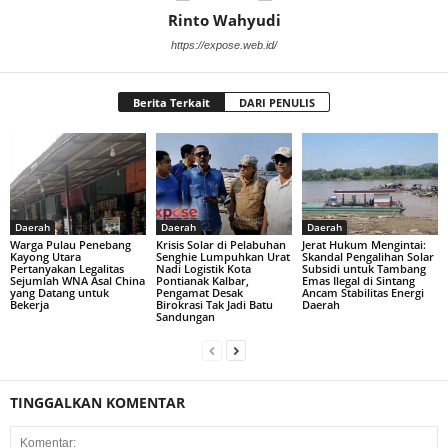
Rinto Wahyudi
https://expose.web.id/
Berita Terkait
DARI PENULIS
Daerah
Daerah
Daerah
Warga Pulau Penebang
Krisis Solar di Pelabuhan
Jerat Hukum Mengintai:
Kayong Utara
Senghie Lumpuhkan Urat
Skandal Pengalihan Solar
Pertanyakan Legalitas
Nadi Logistik Kota
Subsidi untuk Tambang
Sejumlah WNA Asal China
Pontianak Kalbar,
Emas Ilegal di Sintang
yang Datang untuk
Pengamat Desak
Ancam Stabilitas Energi
Bekerja
Birokrasi Tak Jadi Batu
Daerah
Sandungan
TINGGALKAN KOMENTAR