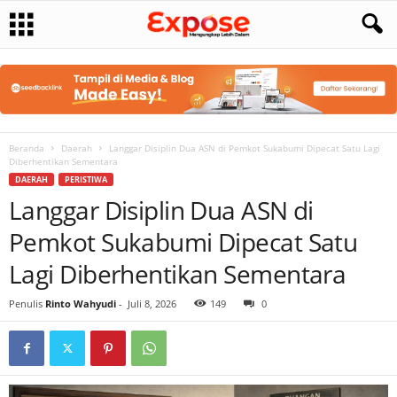
Beranda
Daerah
Langgar Disiplin Dua ASN di Pemkot Sukabumi Dipecat Satu Lagi
Diberhentikan Sementara
DAERAH
PERISTIWA
Langgar Disiplin Dua ASN di
Pemkot Sukabumi Dipecat Satu
Lagi Diberhentikan Sementara
Penulis
Rinto Wahyudi
-
Juli 8, 2026
149
0