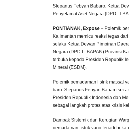
Stepanus Febyan Babaro, Ketua De
Penyelamat Aset Negara (DPD LI BAP
PONTIANAK, Expose
– Polemik pe
Kalimantan memicu reaksi tegas dar
selaku Ketua Dewan Pimpinan Daera
Negara (DPD LI BAPAN) Provinsi Kal
terbuka kepada Presiden Republik I
Mineral (ESDM).
Polemik pemadaman listrik massal y
baru. Stepanus Febyan Babaro seca
Presiden Republik Indonesia dan Me
sebagai langkah protes atas krisis ke
Dampak Sistemik dan Kerugian Warg
pemadaman listrik yang terjadi bukan