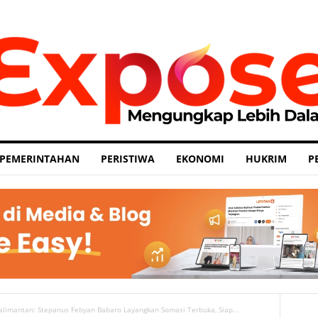
PEMERINTAHAN
PERISTIWA
EKONOMI
HUKRIM
P
alimantan: Stepanus Febyan Babaro Layangkan Somasi Terbuka, Siap...