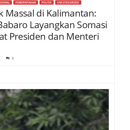
SIONAL
PEMERINTAHAN
POLITIK
UNCATEGORIZED
 Massal di Kalimantan:
Babaro Layangkan Somasi
at Presiden dan Menteri
1
0