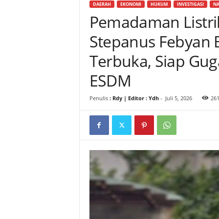
DAERAH
EKONOMI
HUKUM
INVESTIGASI
NA
Pemadaman Listrik
Stepanus Febyan 
Terbuka, Siap Gug
ESDM
Penulis
: Rdy | Editor : Ydh
-
Juli 5, 2026
26