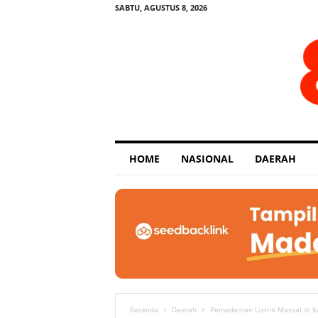
SABTU, AGUSTUS 8, 2026
E
HOME
NASIONAL
DAERAH
x
p
o
s
e
Beranda
Daerah
Pemadaman Listrik Massal di K