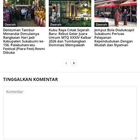
Daerah
Daerah
Daerah
Dentuman Tambur
Kubu Raya Cetak Sejarah
Jemput Bola Disdukcapil
Menandai Dimulainya
Baru: Rebut Gelar Juara
Sukabumi Perluas
Rangkaian Hari Jadi
Umum MTQ XXXIV Kalbar
Pelayanan
Kabupaten Sukabumi ke-
2026 dan Tumbangkan
Kependudukan Dengan
156. Palabuhanratu
Dominasi Mempawah
Mudah dan Nyaman
Festival (Plara Fest) Resmi
Dibuka
TINGGALKAN KOMENTAR