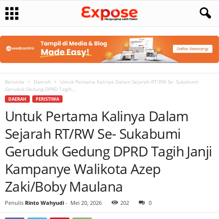
Beranda
Daerah
Untuk Pertama Kalinya Dalam Sejarah RT/RW Se- Sukabumi
Geruduk Gedung DPRD Tagih...
DAERAH
PERISTIWA
Untuk Pertama Kalinya Dalam
Sejarah RT/RW Se- Sukabumi
Geruduk Gedung DPRD Tagih Janji
Kampanye Walikota Azep
Zaki/Boby Maulana
Penulis
Rinto Wahyudi
-
Mei 20, 2026
202
0