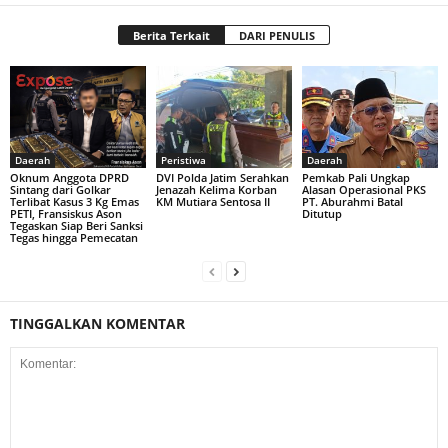
Berita Terkait
DARI PENULIS
Daerah
Peristiwa
Daerah
Oknum Anggota DPRD
DVI Polda Jatim Serahkan
Pemkab Pali Ungkap
Sintang dari Golkar
Jenazah Kelima Korban
Alasan Operasional PKS
Terlibat Kasus 3 Kg Emas
KM Mutiara Sentosa II
PT. Aburahmi Batal
PETI, Fransiskus Ason
Ditutup
Tegaskan Siap Beri Sanksi
Tegas hingga Pemecatan
TINGGALKAN KOMENTAR