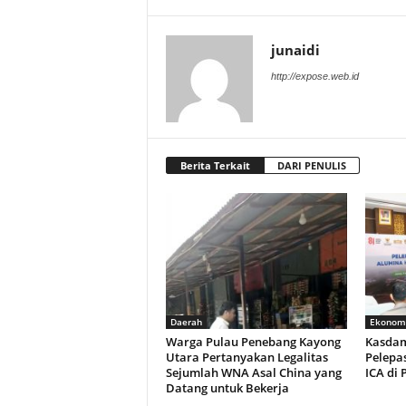
junaidi
http://expose.web.id
Berita Terkait
DARI PENULIS
Daerah
Ekonom
Warga Pulau Penebang Kayong
Kasdam
Utara Pertanyakan Legalitas
Pelepa
Sejumlah WNA Asal China yang
ICA di
Datang untuk Bekerja