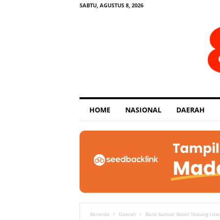
SABTU, AGUSTUS 8, 2026
E
HOME
NASIONAL
DAERAH
x
p
o
s
e
Beranda
Daerah
Bank Sumsel Babel Dukung Lite