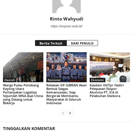
Rinto Wahyudi
https://expose.web.id/
Berita Terkait
DARI PENULIS
Daerah
Nasional
Ekonomi
Warga Pulau Penebang
Relawan GP-GIBRAN Akan
Kasdam XII/Tpr Hadiri
Kayong Utara
Bentuk Satgas
Pelepasan Ekspor
Pertanyakan Legalitas
Kemanusiaan, Siap
Alumina PT. ICA di
Sejumlah WNA Asal China
Bergerak Membantu
Pelabuhan Dwikora
yang Datang untuk
Masyarakat di Seluruh
Bekerja
Indonesia
TINGGALKAN KOMENTAR