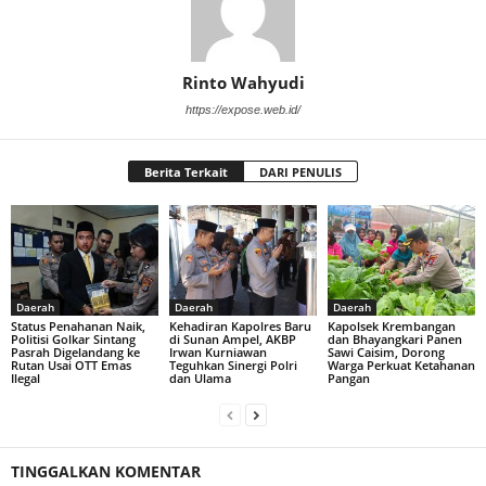
Rinto Wahyudi
https://expose.web.id/
Berita Terkait
DARI PENULIS
Daerah
Daerah
Daerah
Status Penahanan Naik,
Kehadiran Kapolres Baru
Kapolsek Krembangan
Politisi Golkar Sintang
di Sunan Ampel, AKBP
dan Bhayangkari Panen
Pasrah Digelandang ke
Irwan Kurniawan
Sawi Caisim, Dorong
Rutan Usai OTT Emas
Teguhkan Sinergi Polri
Warga Perkuat Ketahanan
Ilegal
dan Ulama
Pangan
TINGGALKAN KOMENTAR