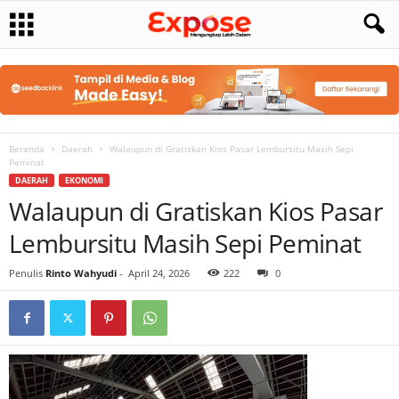
Beranda
Daerah
Walaupun di Gratiskan Kios Pasar Lembursitu Masih Sepi
Peminat
DAERAH
EKONOMI
Walaupun di Gratiskan Kios Pasar
Lembursitu Masih Sepi Peminat
Penulis
Rinto Wahyudi
-
April 24, 2026
222
0