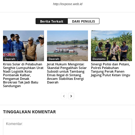
http://expose.web.id
Berita Terkait
DARI PENULIS
Daerah
Daerah
Ekonomi
Krisis Solar di Pelabuhan
Jerat Hukum Mengintai:
Sinergi Polisi dan Petani,
Senghie Lumpuhkan Urat
Skandal Pengalihan Solar
Polres Pelabuhan
Nadi Logistik Kota
Subsidi untuk Tambang
Tanjung Perak Panen
Pontianak Kalbar,
Emas Ilegal di Sintang
Jagung Pulut Ketan Ungu
Pengamat Desak
Ancam Stabilitas Energi
Birokrasi Tak Jadi Batu
Daerah
Sandungan
TINGGALKAN KOMENTAR