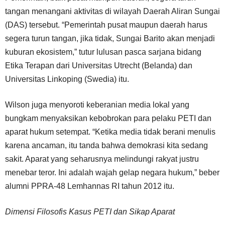
tangan menangani aktivitas di wilayah Daerah Aliran Sungai
(DAS) tersebut. “Pemerintah pusat maupun daerah harus
segera turun tangan, jika tidak, Sungai Barito akan menjadi
kuburan ekosistem,” tutur lulusan pasca sarjana bidang
Etika Terapan dari Universitas Utrecht (Belanda) dan
Universitas Linkoping (Swedia) itu.
Wilson juga menyoroti keberanian media lokal yang
bungkam menyaksikan kebobrokan para pelaku PETI dan
aparat hukum setempat. “Ketika media tidak berani menulis
karena ancaman, itu tanda bahwa demokrasi kita sedang
sakit. Aparat yang seharusnya melindungi rakyat justru
menebar teror. Ini adalah wajah gelap negara hukum,” beber
alumni PPRA-48 Lemhannas RI tahun 2012 itu.
Dimensi Filosofis Kasus PETI dan Sikap Aparat