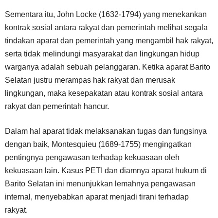
Sementara itu, John Locke (1632-1794) yang menekankan
kontrak sosial antara rakyat dan pemerintah melihat segala
tindakan aparat dan pemerintah yang mengambil hak rakyat,
serta tidak melindungi masyarakat dan lingkungan hidup
warganya adalah sebuah pelanggaran. Ketika aparat Barito
Selatan justru merampas hak rakyat dan merusak
lingkungan, maka kesepakatan atau kontrak sosial antara
rakyat dan pemerintah hancur.
Dalam hal aparat tidak melaksanakan tugas dan fungsinya
dengan baik, Montesquieu (1689-1755) mengingatkan
pentingnya pengawasan terhadap kekuasaan oleh
kekuasaan lain. Kasus PETI dan diamnya aparat hukum di
Barito Selatan ini menunjukkan lemahnya pengawasan
internal, menyebabkan aparat menjadi tirani terhadap
rakyat.