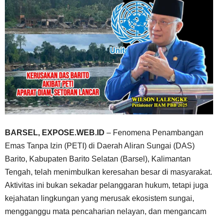
BARSEL, EXPOSE.WEB.ID
– Fenomena Penambangan
Emas Tanpa Izin (PETI) di Daerah Aliran Sungai (DAS)
Barito, Kabupaten Barito Selatan (Barsel), Kalimantan
Tengah, telah menimbulkan keresahan besar di masyarakat.
Aktivitas ini bukan sekadar pelanggaran hukum, tetapi juga
kejahatan lingkungan yang merusak ekosistem sungai,
mengganggu mata pencaharian nelayan, dan mengancam