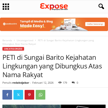
Beranda
Uncategorized
PETI di Sungai Barito Kejahatan Lingkungan yang
Dibungkus Atas Nama Rakyat
UNCATEGORIZED
PETI di Sungai Barito Kejahatan
Lingkungan yang Dibungkus Atas
Nama Rakyat
Penulis
redaksijabar
-
Februari 12, 2026
179
0