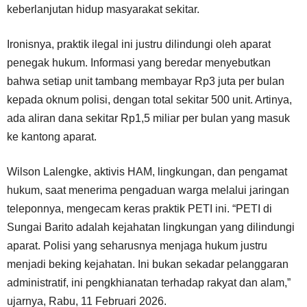
keberlanjutan hidup masyarakat sekitar.
Ironisnya, praktik ilegal ini justru dilindungi oleh aparat
penegak hukum. Informasi yang beredar menyebutkan
bahwa setiap unit tambang membayar Rp3 juta per bulan
kepada oknum polisi, dengan total sekitar 500 unit. Artinya,
ada aliran dana sekitar Rp1,5 miliar per bulan yang masuk
ke kantong aparat.
Wilson Lalengke, aktivis HAM, lingkungan, dan pengamat
hukum, saat menerima pengaduan warga melalui jaringan
teleponnya, mengecam keras praktik PETI ini. “PETI di
Sungai Barito adalah kejahatan lingkungan yang dilindungi
aparat. Polisi yang seharusnya menjaga hukum justru
menjadi beking kejahatan. Ini bukan sekadar pelanggaran
administratif, ini pengkhianatan terhadap rakyat dan alam,”
ujarnya, Rabu, 11 Februari 2026.