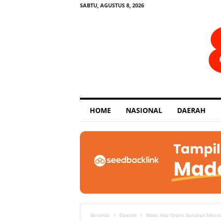
SABTU, AGUSTUS 8, 2026
E
HOME
NASIONAL
DAERAH
x
p
o
s
e
Beranda
Daerah
Wow, Ada Gratis Sunatan Massal