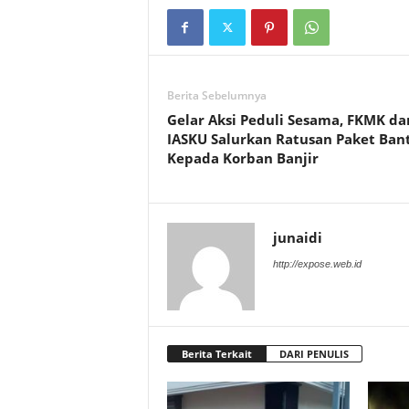
Berita Sebelumnya
Gelar Aksi Peduli Sesama, FKMK da
IASKU Salurkan Ratusan Paket Ban
Kepada Korban Banjir
junaidi
http://expose.web.id
Berita Terkait
DARI PENULIS