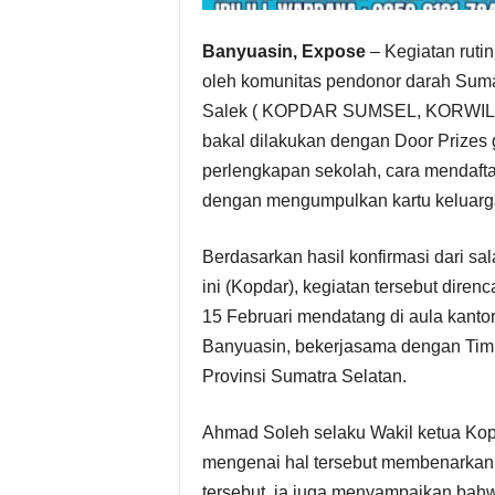
Banyuasin, Expose
– Kegiatan ruti
oleh komunitas pendonor darah Suma
Salek ( KOPDAR SUMSEL, KORWIL AIR
bakal dilakukan dengan Door Prizes 
perlengkapan sekolah, cara mendafta
dengan mengumpulkan kartu keluarga
Berdasarkan hasil konfirmasi dari s
ini (Kopdar), kegiatan tersebut dire
15 Februari mendatang di aula kant
Banyuasin, bekerjasama dengan Tim
Provinsi Sumatra Selatan.
Ahmad Soleh selaku Wakil ketua Kopd
mengenai hal tersebut membenarkan 
tersebut, ia juga menyampaikan bahw