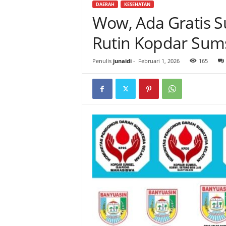
DAERAH
KESEHATAN
Wow, Ada Gratis S
Rutin Kopdar Sum
Penulis
junaidi
-
Februari 1, 2026
165