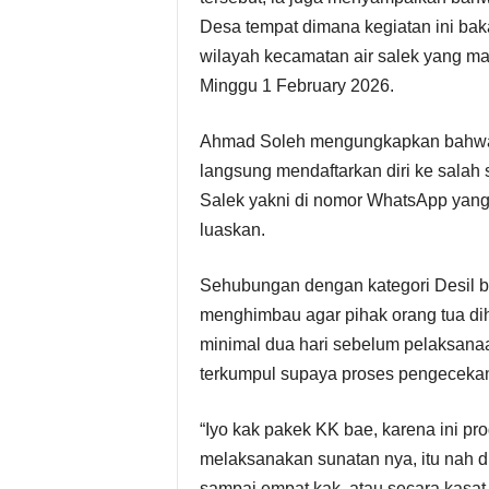
Desa tempat dimana kegiatan ini bak
wilayah kecamatan air salek yang mas
Minggu 1 February 2026.
Ahmad Soleh mengungkapkan bahwa pa
langsung mendaftarkan diri ke salah 
Salek yakni di nomor WhatsApp yang
luaskan.
Sehubungan dengan kategori Desil ba
menghimbau agar pihak orang tua di
minimal dua hari sebelum pelaksanaan
terkumpul supaya proses pengecekan 
“Iyo kak pakek KK bae, karena ini pr
melaksanakan sunatan nya, itu nah dia
sampai empat kak, atau secara kasat