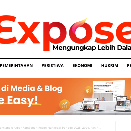
PEMERINTAHAN
PERISTIWA
EKONOMI
HUKRIM
P
ontianak: Akbar Ramadhan Resmi Nahkodai Periode 2025–2029, Akhiri...