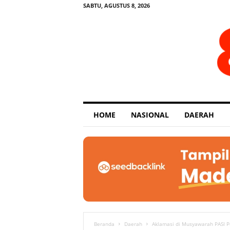
SABTU, AGUSTUS 8, 2026
E
HOME
NASIONAL
DAERAH
x
p
o
s
e
Beranda
Daerah
Aklamasi di Musyawarah PASI P