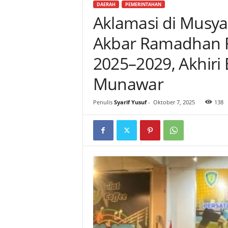
DAERAH
PEMERINTAHAN
Aklamasi di Musya
Akbar Ramadhan R
2025–2029, Akhiri
Munawar
Penulis
Syarif Yusuf
-
Oktober 7, 2025
138