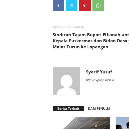
Berita Sebelumnya
Sindiran Tajam Bupati Elfianah un
Kepala Puskesmas dan Bidan Desa
Malas Turun ke Lapangan
Syarif Yusuf
http://expose.web.id
Berita Terkait
DARI PENULIS