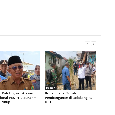
Daerah
 Pali Ungkap Alasan
Bupati Lahat Soroti
ional PKS PT. Aburahmi
Pembangunan di Belakang RS
Ditutup
DKT