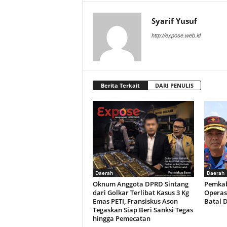
Syarif Yusuf
http://expose.web.id
Berita Terkait
DARI PENULIS
Daerah
Daerah
Oknum Anggota DPRD Sintang
Pemkab
dari Golkar Terlibat Kasus 3 Kg
Operas
Emas PETI, Fransiskus Ason
Batal 
Tegaskan Siap Beri Sanksi Tegas
hingga Pemecatan