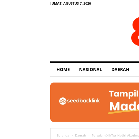
JUMAT, AGUSTUS 7, 2026
E
HOME
NASIONAL
DAERAH
x
p
o
s
e
Beranda
Daerah
Pangdam XII/Tpr Hadiri Akseler