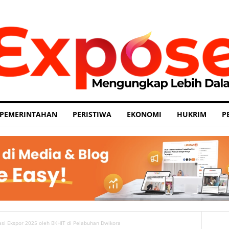
PEMERINTAHAN
PERISTIWA
EKONOMI
HUKRIM
P
asi Ekspor 2025 oleh BKHIT di Pelabuhan Dwikora