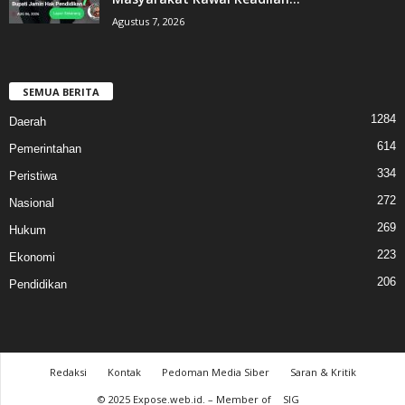
Agustus 7, 2026
SEMUA BERITA
1284
Daerah
614
Pemerintahan
334
Peristiwa
272
Nasional
269
Hukum
223
Ekonomi
206
Pendidikan
Redaksi
Kontak
Pedoman Media Siber
Saran & Kritik
© 2025 Expose.web.id. – Member of
SIG