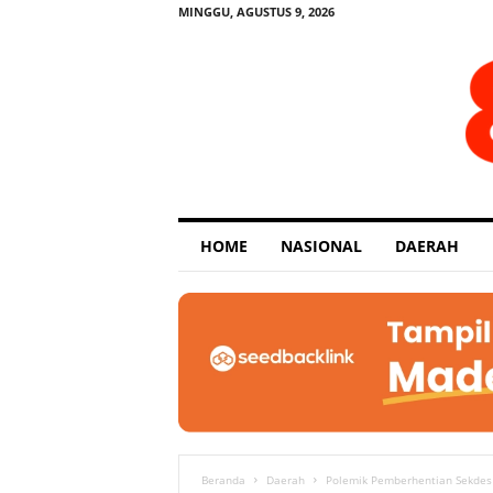
MINGGU, AGUSTUS 9, 2026
E
HOME
NASIONAL
DAERAH
x
p
o
s
e
Beranda
Daerah
Polemik Pemberhentian Sekdes