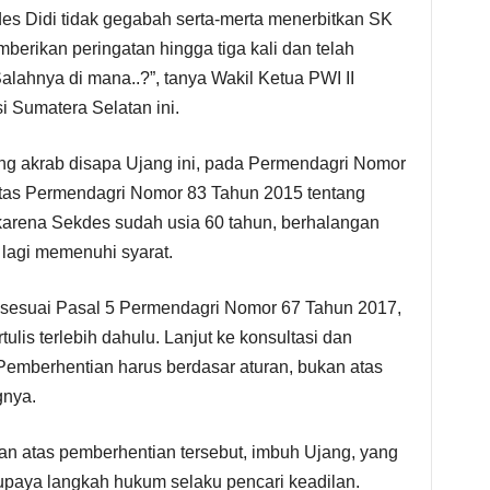
des Didi tidak gegabah serta-merta menerbitkan SK
rikan peringatan hingga tiga kali dan telah
lahnya di mana..?”, tanya Wakil Ketua PWI II
i Sumatera Selatan ini.
yang akrab disapa Ujang ini, pada Permendagri Nomor
tas Permendagri Nomor 83 Tahun 2015 tentang
 karena Sekdes sudah usia 60 tahun, berhalangan
 lagi memenuhi syarat.
 sesuai Pasal 5 Permendagri Nomor 67 Tahun 2017,
rtulis terlebih dahulu. Lanjut ke konsultasi dan
 Pemberhentian harus berdasar aturan, bukan atas
gnya.
san atas pemberhentian tersebut, imbuh Ujang, yang
paya langkah hukum selaku pencari keadilan.