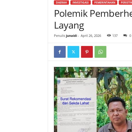
DAERAH
INVESTIGASI
PEMERINTAHAN
PERISTI
Polemik Pemberhe
Layang
Penulis
junaidi
-
April 26, 2026
137
0