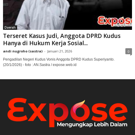
Daerah
Terseret Kasus Judi, Anggota DPRD Kudus
Hanya di Hukum Kerja Sosial...
andi nugroho (sastra)
-
Januari 21, 2026
0
Pengadilan Negeri Kudus Vonis Anggota DPRD Kudus Superiyanto.
(20/1/2026) - foto : AN.Sastra / expose.web.id