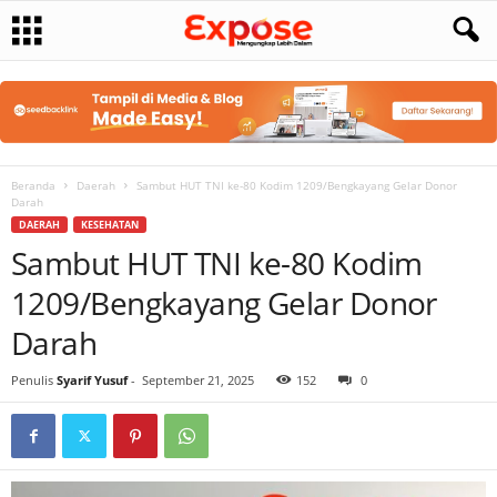
Beranda
Daerah
Sambut HUT TNI ke-80 Kodim 1209/Bengkayang Gelar Donor
Darah
DAERAH
KESEHATAN
Sambut HUT TNI ke-80 Kodim
1209/Bengkayang Gelar Donor
Darah
Penulis
Syarif Yusuf
-
September 21, 2025
152
0