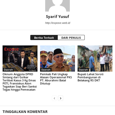
Syarif Yusuf
http://expose.web.id
Berita Terkait
DARI PENULIS
Daerah
Daerah
Daerah
Oknum Anggota DPRD
Pemkab Pali Ungkap
Bupati Lahat Soroti
Sintang dari Golkar
Alasan Operasional PKS
Pembangunan di
Terlibat Kasus 3 Kg Emas
PT. Aburahmi Batal
Belakang RS DKT
PETI, Fransiskus Ason
Ditutup
Tegaskan Siap Beri Sanksi
Tegas hingga Pemecatan
TINGGALKAN KOMENTAR