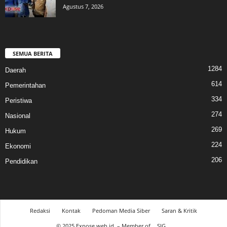
Agustus 7, 2026
SEMUA BERITA
1284
Daerah
614
Pemerintahan
334
Peristiwa
274
Nasional
269
Hukum
224
Ekonomi
206
Pendidikan
Redaksi
Kontak
Pedoman Media Siber
Saran & Kritik
© 2025 Expose.web.id. – Member of
SIG