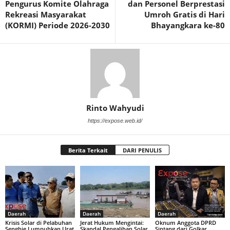
Pengurus Komite Olahraga
dan Personel Berprestasi
Rekreasi Masyarakat
Umroh Gratis di Hari
(KORMI) Periode 2026-2030
Bhayangkara ke-80
Rinto Wahyudi
https://expose.web.id/
Berita Terkait
DARI PENULIS
Daerah
Daerah
Daerah
Krisis Solar di Pelabuhan
Jerat Hukum Mengintai:
Oknum Anggota DPRD
Senghie Lumpuhkan Urat
Skandal Pengalihan Solar
Sintang dari Golkar