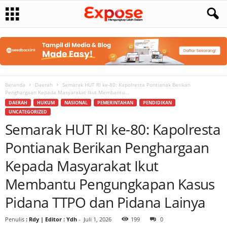
Beranda
Daerah
Semarak HUT RI ke-80: Kapolresta Pontianak Berikan
Penghargaan Kepada Masyarakat Ikut Membantu...
DAERAH
HUKUM
NASIONAL
PEMERINTAHAN
PENDIDIKAN
UNCATEGORIZED
Semarak HUT RI ke-80: Kapolresta
Pontianak Berikan Penghargaan
Kepada Masyarakat Ikut
Membantu Pengungkapan Kasus
Pidana TTPO dan Pidana Lainya
Penulis
: Rdy | Editor : Ydh
-
Juli 1, 2026
199
0