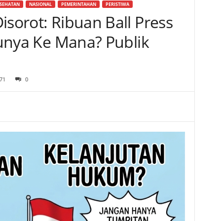
SEHATAN
NASIONAL
PEMERINTAHAN
PERISTIWA
isorot: Ribuan Ball Press
akunya Ke Mana? Publik
71
0