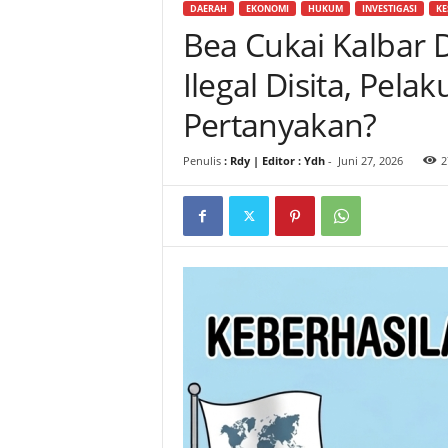
DAERAH
EKONOMI
HUKUM
INVESTIGASI
KE
Bea Cukai Kalbar D
Ilegal Disita, Pel
Pertanyakan?
Penulis
: Rdy | Editor : Ydh
-
Juni 27, 2026
2