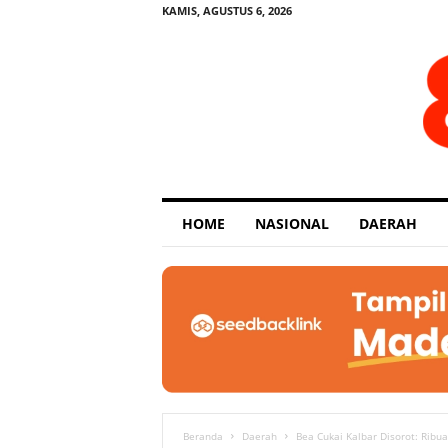
KAMIS, AGUSTUS 6, 2026
E
HOME
NASIONAL
DAERAH
x
p
o
s
e
Beranda
Daerah
Bea Cukai Kalbar Disorot: Ribuan