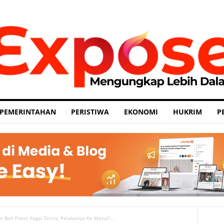
PEMERINTAHAN
PERISTIWA
EKONOMI
HUKRIM
P
 Ball Press Ilegal Disita, Pelakunya Ke Mana?...