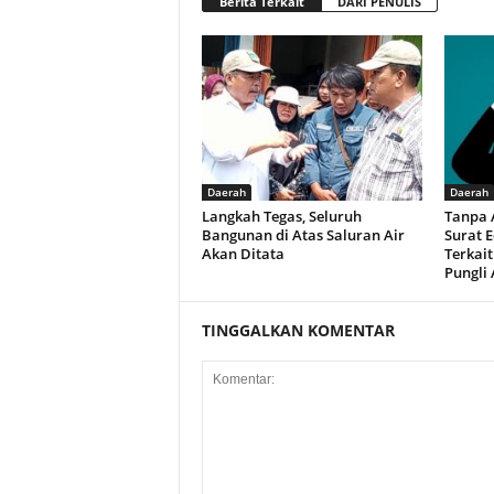
Berita Terkait
DARI PENULIS
Daerah
Daerah
Langkah Tegas, Seluruh
Tanpa 
Bangunan di Atas Saluran Air
Surat 
Akan Ditata
Terkai
Pungli
TINGGALKAN KOMENTAR