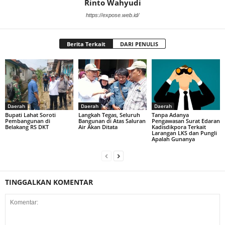
Rinto Wahyudi
https://expose.web.id/
Berita Terkait
DARI PENULIS
Daerah
Daerah
Daerah
Bupati Lahat Soroti
Langkah Tegas, Seluruh
Tanpa Adanya
Pembangunan di
Bangunan di Atas Saluran
Pengawasan Surat Edaran
Belakang RS DKT
Air Akan Ditata
Kadisdikpora Terkait
Larangan LKS dan Pungli
Apalah Gunanya
TINGGALKAN KOMENTAR