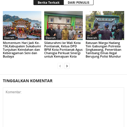
Berita Terkait
DARI PENULIS
Daerah
Daerah
Daerah
Momentum Hari Jadi Ke-
Silaturahmi ke Wali Kota
Ratusan Warga Hadang
156,Kabupaten Sukabumi
Pontianak, Ketua DPD
Tim Gabungan Polresta
Tunjukan Keindahan dan
BPM Kota Pontianak Agus
Singkawang, Penertiban
Keberagaman Seni dan
Chanigia Perkuat Sinergi
Tambang Emas Ilegal
Budaya
untuk Kemajuan Kota
Berujung Polisi Mundur
TINGGALKAN KOMENTAR