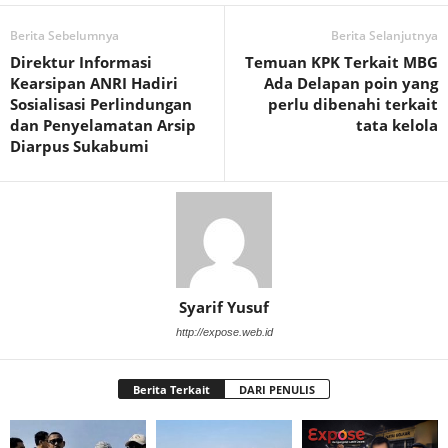
Berita Sebelumnya
Berita Selanjutnya
Direktur Informasi
Temuan KPK Terkait MBG
Kearsipan ANRI Hadiri
Ada Delapan poin yang
Sosialisasi Perlindungan
perlu dibenahi terkait
dan Penyelamatan Arsip
tata kelola
Diarpus Sukabumi
Syarif Yusuf
http://expose.web.id
Berita Terkait
DARI PENULIS