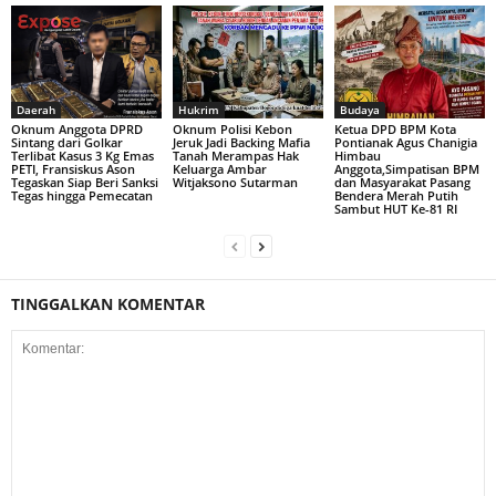
Daerah
Hukrim
Budaya
Oknum Anggota DPRD
Oknum Polisi Kebon
Ketua DPD BPM Kota
Sintang dari Golkar
Jeruk Jadi Backing Mafia
Pontianak Agus Chanigia
Terlibat Kasus 3 Kg Emas
Tanah Merampas Hak
Himbau
PETI, Fransiskus Ason
Keluarga Ambar
Anggota,Simpatisan BPM
Tegaskan Siap Beri Sanksi
Witjaksono Sutarman
dan Masyarakat Pasang
Tegas hingga Pemecatan
Bendera Merah Putih
Sambut HUT Ke-81 RI
TINGGALKAN KOMENTAR