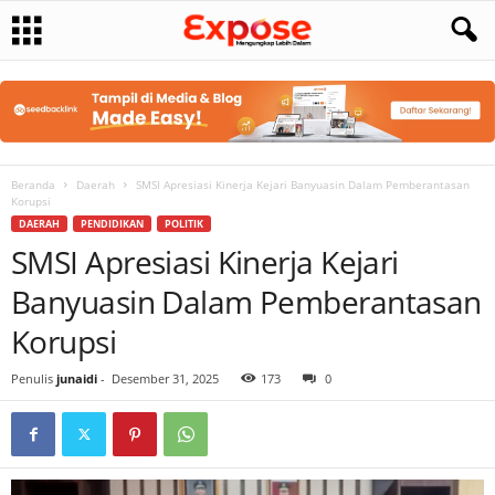
Beranda
Daerah
SMSI Apresiasi Kinerja Kejari Banyuasin Dalam Pemberantasan
Korupsi
DAERAH
PENDIDIKAN
POLITIK
SMSI Apresiasi Kinerja Kejari
Banyuasin Dalam Pemberantasan
Korupsi
Penulis
junaidi
-
Desember 31, 2025
173
0