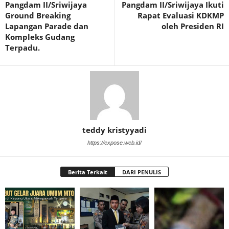
Pangdam II/Sriwijaya
Pangdam II/Sriwijaya Ikuti
Ground Breaking
Rapat Evaluasi KDKMP
Lapangan Parade dan
oleh Presiden RI
Kompleks Gudang
Terpadu.
teddy kristyyadi
https://expose.web.id/
Berita Terkait
DARI PENULIS