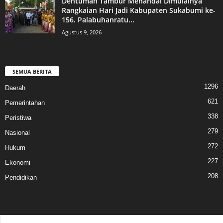
Dentuman Tambur Menandai Dimulainya
Rangkaian Hari Jadi Kabupaten Sukabumi ke-
156. Palabuhanratu...
Agustus 9, 2026
SEMUA BERITA
1296
Daerah
621
Pemerintahan
338
Peristiwa
279
Nasional
272
Hukum
227
Ekonomi
208
Pendidikan