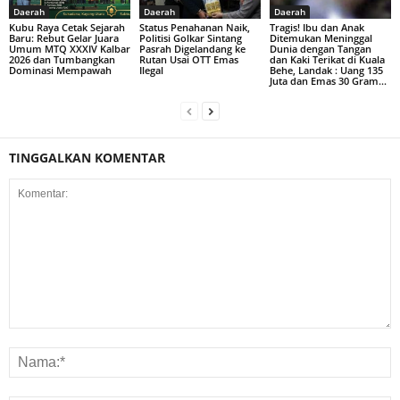
Daerah
Daerah
Daerah
Kubu Raya Cetak Sejarah
Status Penahanan Naik,
Tragis! Ibu dan Anak
Baru: Rebut Gelar Juara
Politisi Golkar Sintang
Ditemukan Meninggal
Umum MTQ XXXIV Kalbar
Pasrah Digelandang ke
Dunia dengan Tangan
2026 dan Tumbangkan
Rutan Usai OTT Emas
dan Kaki Terikat di Kuala
Dominasi Mempawah
Ilegal
Behe, Landak : Uang 135
Juta dan Emas 30 Gram...
TINGGALKAN KOMENTAR