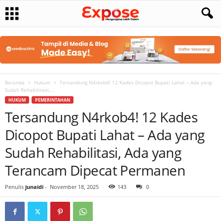
Beranda
Hukum
Tersandung N4rkob4! 12 Kades Dicopot Bupati Lahat – Ada yang
Sudah Rehabilitasi,...
HUKUM
PEMERINTAHAN
Tersandung N4rkob4! 12 Kades
Dicopot Bupati Lahat – Ada yang
Sudah Rehabilitasi, Ada yang
Terancam Dipecat Permanen
Penulis
junaidi
-
November 18, 2025
143
0