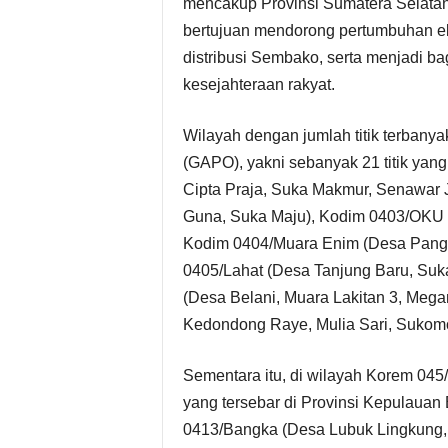
mencakup Provinsi Sumatera Selatan
bertujuan mendorong pertumbuhan 
distribusi Sembako, serta menjadi ba
kesejahteraan rakyat.
Wilayah dengan jumlah titik terban
(GAPO), yakni sebanyak 21 titik yan
Cipta Praja, Suka Makmur, Senawar 
Guna, Suka Maju), Kodim 0403/OKU 
Kodim 0404/Muara Enim (Desa Pangk
0405/Lahat (Desa Tanjung Baru, Suk
(Desa Belani, Muara Lakitan 3, Meg
Kedondong Raye, Mulia Sari, Sukomo
Sementara itu, di wilayah Korem 04
yang tersebar di Provinsi Kepulauan 
0413/Bangka (Desa Lubuk Lingkung, 