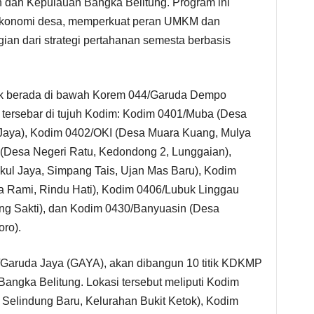
 dan Kepulauan Bangka Belitung. Program ini
ekonomi desa, memperkuat peran UMKM dan
gian dari strategi pertahanan semesta berbasis
yak berada di bawah Korem 044/Garuda Dempo
g tersebar di tujuh Kodim: Kodim 0401/Muba (Desa
Jaya), Kodim 0402/OKI (Desa Muara Kuang, Mulya
(Desa Negeri Ratu, Kedondong 2, Lunggaian),
ul Jaya, Simpang Tais, Ujan Mas Baru), Kodim
a Rami, Rindu Hati), Kodim 0406/Lubuk Linggau
ang Sakti), dan Kodim 0430/Banyuasin (Desa
ro).
5/Garuda Jaya (GAYA), akan dibangun 10 titik KDKMP
Bangka Belitung. Lokasi tersebut meliputi Kodim
Selindung Baru, Kelurahan Bukit Ketok), Kodim