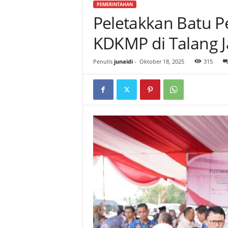
PEMERINTAHAN
Peletakkan Batu
KDKMP di Talang 
Penulis
junaidi
-
Oktober 18, 2025
315