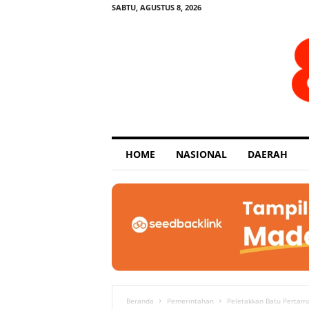
SABTU, AGUSTUS 8, 2026
E
HOME
NASIONAL
DAERAH
x
p
o
s
e
Beranda
Pemerintahan
Peletakkan Batu Perta