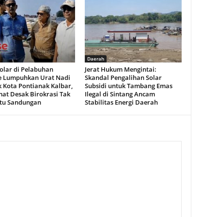
Daerah
Solar di Pelabuhan
Jerat Hukum Mengintai:
e Lumpuhkan Urat Nadi
Skandal Pengalihan Solar
k Kota Pontianak Kalbar,
Subsidi untuk Tambang Emas
at Desak Birokrasi Tak
Ilegal di Sintang Ancam
atu Sandungan
Stabilitas Energi Daerah