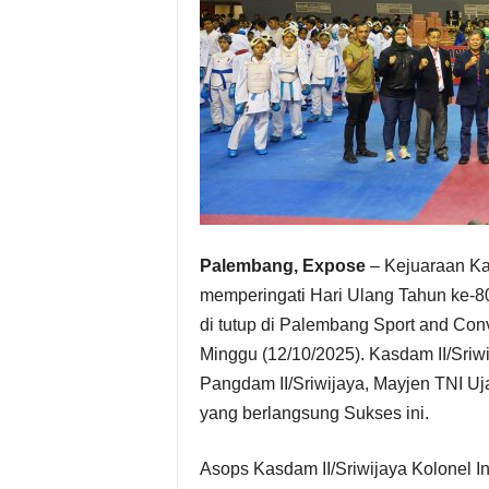
Palembang, Expose
– Kejuaraan Ka
memperingati Hari Ulang Tahun ke-80
di tutup di Palembang Sport and Co
Minggu (12/10/2025). Kasdam II/Sriwi
Pangdam II/Sriwijaya, Mayjen TNI Uj
yang berlangsung Sukses ini.
Asops Kasdam II/Sriwijaya Kolonel I