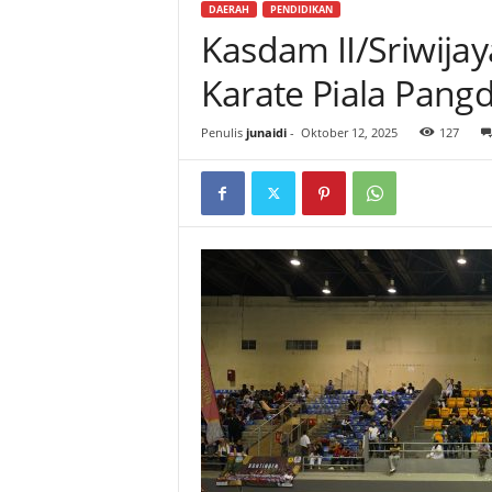
DAERAH
PENDIDIKAN
Kasdam II/Sriwija
Karate Piala Pan
Penulis
junaidi
-
Oktober 12, 2025
127