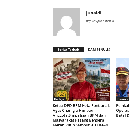
junaidi
http://expose.web.id
Berita Terkait
DARI PENULIS
Budaya
Daerah
Ketua DPD BPM Kota Pontianak
Pemkab
Agus Chanigia Himbau
Operas
Anggota,Simpatisan BPM dan
Batal 
Masyarakat Pasang Bendera
Merah Putih Sambut HUT Ke-81