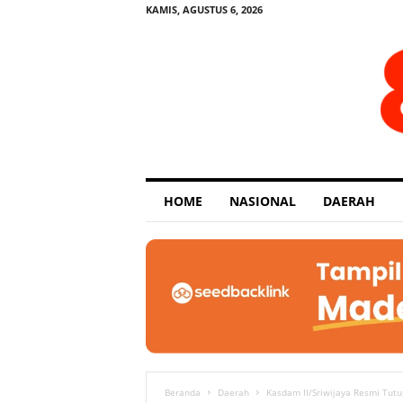
KAMIS, AGUSTUS 6, 2026
E
HOME
NASIONAL
DAERAH
x
p
o
s
e
Beranda
Daerah
Kasdam II/Sriwijaya Resmi Tut