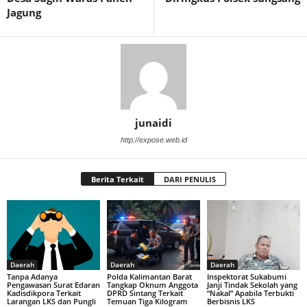
Jagung
junaidi
http://expose.web.id
Berita Terkait
DARI PENULIS
Daerah
Daerah
Daerah
Tanpa Adanya
Polda Kalimantan Barat
Inspektorat Sukabumi
Pengawasan Surat Edaran
Tangkap Oknum Anggota
Janji Tindak Sekolah yang
Kadisdikpora Terkait
DPRD Sintang Terkait
“Nakal” Apabila Terbukti
Larangan LKS dan Pungli
Temuan Tiga Kilogram
Berbisnis LKS