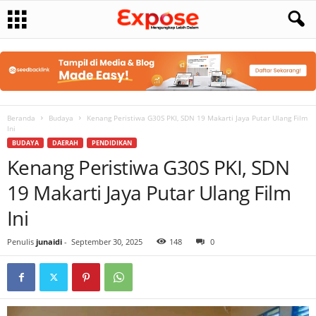
Beranda
Budaya
Kenang Peristiwa G30S PKI, SDN 19 Makarti Jaya Putar Ulang Film
Ini
BUDAYA
DAERAH
PENDIDIKAN
Kenang Peristiwa G30S PKI, SDN
19 Makarti Jaya Putar Ulang Film
Ini
Penulis
junaidi
-
September 30, 2025
148
0