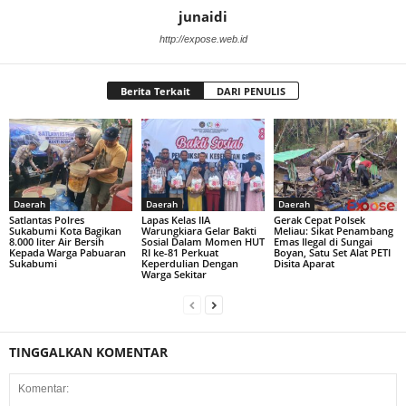
junaidi
http://expose.web.id
Berita Terkait
DARI PENULIS
Daerah
Daerah
Daerah
Satlantas Polres
Lapas Kelas IIA
Gerak Cepat Polsek
Sukabumi Kota Bagikan
Warungkiara Gelar Bakti
Meliau: Sikat Penambang
8.000 liter Air Bersih
Sosial Dalam Momen HUT
Emas Ilegal di Sungai
Kepada Warga Pabuaran
RI ke-81 Perkuat
Boyan, Satu Set Alat PETI
Sukabumi
Keperdulian Dengan
Disita Aparat
Warga Sekitar
TINGGALKAN KOMENTAR