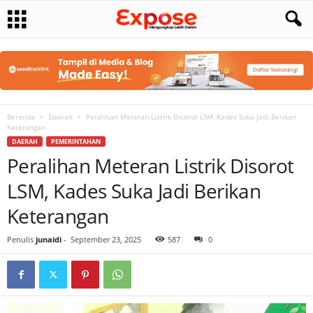
Beranda
Daerah
Peralihan Meteran Listrik Disorot LSM, Kades Suka Jadi Berikan
Keterangan
DAERAH
PEMERINTAHAN
Peralihan Meteran Listrik Disorot
LSM, Kades Suka Jadi Berikan
Keterangan
Penulis
junaidi
-
September 23, 2025
587
0