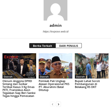
admin
https://expose.web.id
Berita Terkait
DARI PENULIS
Daerah
Daerah
Daerah
Oknum Anggota DPRD
Pemkab Pali Ungkap
Bupati Lahat Soroti
Sintang dari Golkar
Alasan Operasional PKS
Pembangunan di
Terlibat Kasus 3 Kg Emas
PT. Aburahmi Batal
Belakang RS DKT
PETI, Fransiskus Ason
Ditutup
Tegaskan Siap Beri Sanksi
Tegas hingga Pemecatan