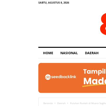
SABTU, AGUSTUS 8, 2026
E
HOME
NASIONAL
DAERAH
x
p
o
s
e
Beranda
Daerah
Puluhan Rumah di Muara Sugiha