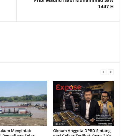
PHBI Maulid Nabi Muhammad Saw
1447 H
Daerah
Hukum Mengintai:
Oknum Anggota DPRD Sintang
l Pengalihan Solar
dari Golkar Terlibat Kasus 3 Kg