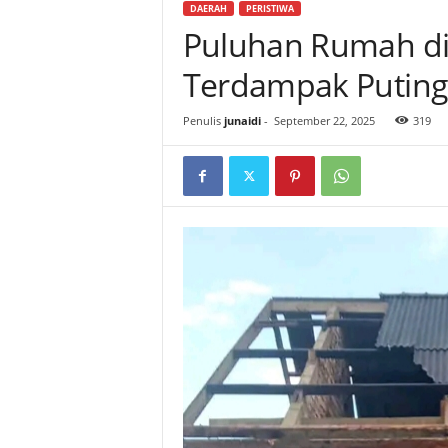
DAERAH
PERISTIWA
Puluhan Rumah di
Terdampak Puting
Penulis
junaidi
-
September 22, 2025
319