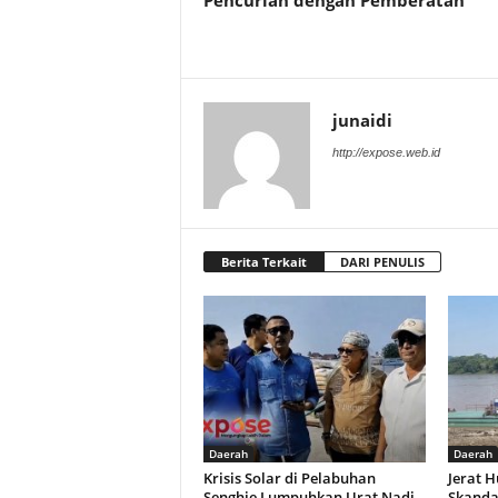
Pencurian dengan Pemberatan
junaidi
http://expose.web.id
Berita Terkait
DARI PENULIS
Daerah
Daerah
Krisis Solar di Pelabuhan
Jerat 
Senghie Lumpuhkan Urat Nadi
Skanda