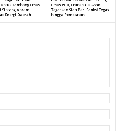
i untuk Tambang Emas
Emas PETI, Fransiskus Ason
di Sintang Ancam
Tegaskan Siap Beri Sanksi Tegas
tas Energi Daerah
hingga Pemecatan