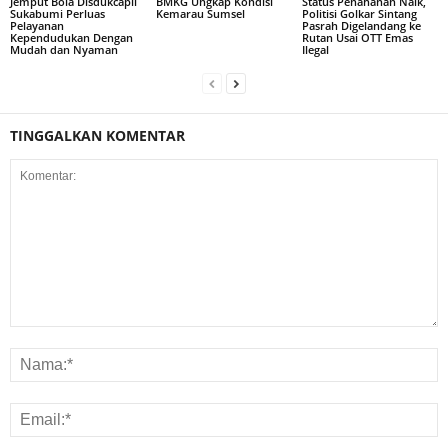
Jemput Bola Disdukcapil
BMKG Ungkap Kondisi
Status Penahanan Naik,
Sukabumi Perluas
Kemarau Sumsel
Politisi Golkar Sintang
Pelayanan
Pasrah Digelandang ke
Kependudukan Dengan
Rutan Usai OTT Emas
Mudah dan Nyaman
Ilegal
TINGGALKAN KOMENTAR