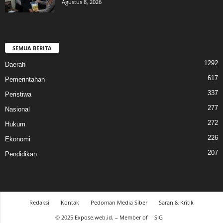
Agustus 8, 2026
SEMUA BERITA
1292
Daerah
617
Pemerintahan
337
Peristiwa
277
Nasional
272
Hukum
226
Ekonomi
207
Pendidikan
Redaksi
Kontak
Pedoman Media Siber
Saran & Kritik
© 2025 Expose.web.id. – Member of
SIG