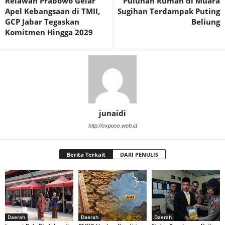
Relawan Prabowo Gelar
Puluhan Rumah di Muara
Apel Kebangsaan di TMII,
Sugihan Terdampak Puting
GCP Jabar Tegaskan
Beliung
Komitmen Hingga 2029
junaidi
http://expose.web.id
Berita Terkait
DARI PENULIS
Daerah
Daerah
Daerah