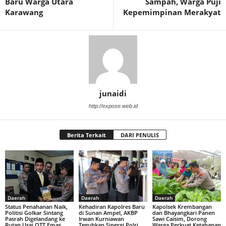
Baru Warga Utara
Sampah, Warga Puji
Karawang
Kepemimpinan Merakyat
junaidi
http://expose.web.id
Berita Terkait
DARI PENULIS
Daerah
Daerah
Daerah
Status Penahanan Naik,
Kehadiran Kapolres Baru
Kapolsek Krembangan
Politisi Golkar Sintang
di Sunan Ampel, AKBP
dan Bhayangkari Panen
Pasrah Digelandang ke
Irwan Kurniawan
Sawi Caisim, Dorong
Rutan Usai OTT Emas
Teguhkan Sinergi Polri
Warga Perkuat Ketahanan