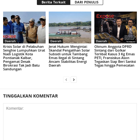
Berita Terkait
DARI PENULIS
Daerah
Daerah
Daerah
Krisis Solar di Pelabuhan
Jerat Hukum Mengintai:
Oknum Anggota DPRD
Senghie Lumpuhkan Urat
Skandal Pengalihan Solar
Sintang dari Golkar
Nadi Logistik Kota
Subsidi untuk Tambang
Terlibat Kasus 3 Kg Emas
Pontianak Kalbar,
Emas Ilegal di Sintang
PETI, Fransiskus Ason
Pengamat Desak
Ancam Stabilitas Energi
Tegaskan Siap Beri Sanksi
Birokrasi Tak Jadi Batu
Daerah
Tegas hingga Pemecatan
Sandungan
TINGGALKAN KOMENTAR