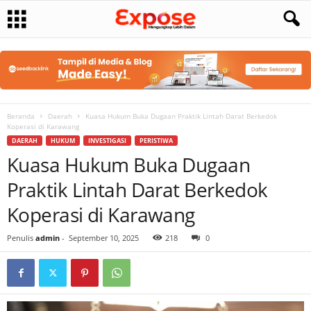
Beranda
Daerah
Kuasa Hukum Buka Dugaan Praktik Lintah Darat Berkedok
Koperasi di Karawang
DAERAH
HUKUM
INVESTIGASI
PERISTIWA
Kuasa Hukum Buka Dugaan
Praktik Lintah Darat Berkedok
Koperasi di Karawang
Penulis
admin
-
September 10, 2025
218
0