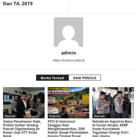
Dan TA. 2019
admin
https://expose.web.id
Berita Terkait
DARI PENULIS
Daerah
Hukrim
Daerah
Status Penahanan Naik,
PETI di Semoncol
Kehadiran Kapolres Baru
Politisi Golkar Sintang
Sanggau Kian
di Sunan Ampel, AKBP
Pasrah Digelandang ke
Mengkhawatirkan, GWI
Irwan Kurniawan
Rutan Usai OTT Emas
Kalbar Desak Penindakan
Teguhkan Sinergi Polri
Ilegal
hingga Tingkat Pusat
dan Ulama