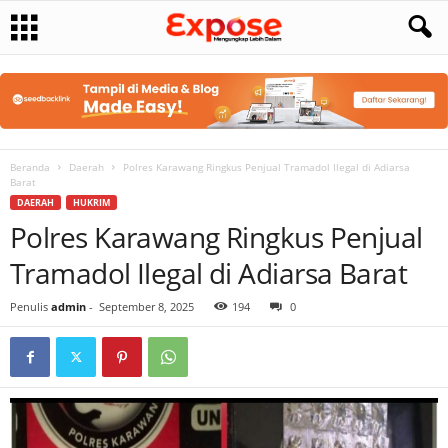
Beranda
Daerah
Polres Karawang Ringkus Penjual Tramadol Ilegal di Adiarsa
Barat
DAERAH
HUKRIM
Polres Karawang Ringkus Penjual
Tramadol Ilegal di Adiarsa Barat
Penulis
admin
-
September 8, 2025
194
0